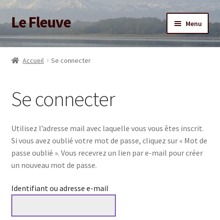
Le Fleuve
Aller
Aller
Menu
à
au
la
contenu
Ouvrir
Accueil
navigation
le
Accueil
Se connecter
menu
Ouvrir
Blog
enfant
le
Se connecter
menu
Boutique
enfant
Adhésion/Soutien
Utilisez l’adresse mail avec laquelle vous vous êtes inscrit.
Si vous avez oublié votre mot de passe, cliquez sur « Mot de
Mon compte
passe oublié ». Vous recevrez un lien par e-mail pour créer
un nouveau mot de passe.
Identifiant ou adresse e-mail