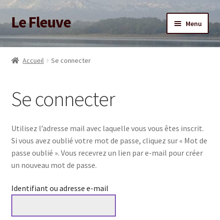
Le Fleuve
Aller
Aller
Menu
à
au
la
contenu
Ouvrir
Accueil
navigation
le
Accueil
Se connecter
menu
Ouvrir
Blog
enfant
le
Se connecter
menu
Boutique
enfant
Adhésion/Soutien
Utilisez l’adresse mail avec laquelle vous vous êtes inscrit.
Si vous avez oublié votre mot de passe, cliquez sur « Mot de
Mon compte
passe oublié ». Vous recevrez un lien par e-mail pour créer
un nouveau mot de passe.
Identifiant ou adresse e-mail