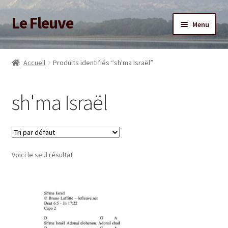
Le Fleuve
Aller
Aller
Menu
à
au
la
contenu
Ouvrir
Accueil
navigation
le
Accueil
Produits identifiés “sh'ma Israël”
menu
Ouvrir
Blog
enfant
le
sh'ma Israël
menu
Boutique
enfant
Adhésion/Soutien
Voici le seul résultat
Mon compte