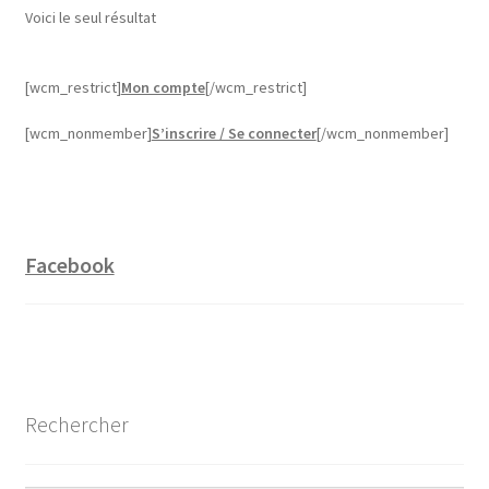
Voici le seul résultat
[wcm_restrict]
Mon compte
[/wcm_restrict]
[wcm_nonmember]
S’inscrire / Se connecter
[/wcm_nonmember]
Facebook
Rechercher