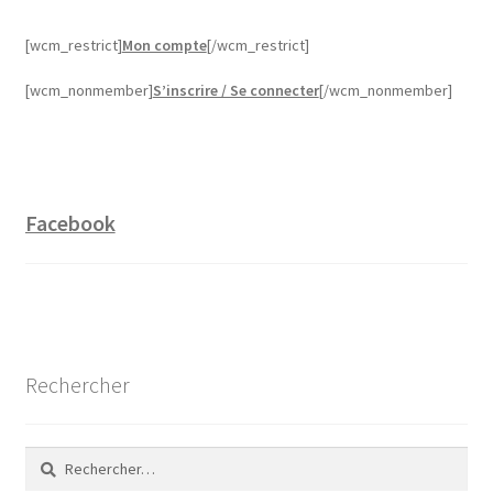
[wcm_restrict]
Mon compte
[/wcm_restrict]
[wcm_nonmember]
S’inscrire / Se connecter
[/wcm_nonmember]
Facebook
Rechercher
Rechercher :