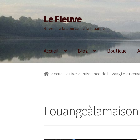
Le Fleuve
Aller
Aller
à
au
Revenir à la source de la louange
la
contenu
navigation
Accueil
Blog
Boutique
A
Accueil
Live
Puissance de l’Évangile et œuv
Louangeàlamaison