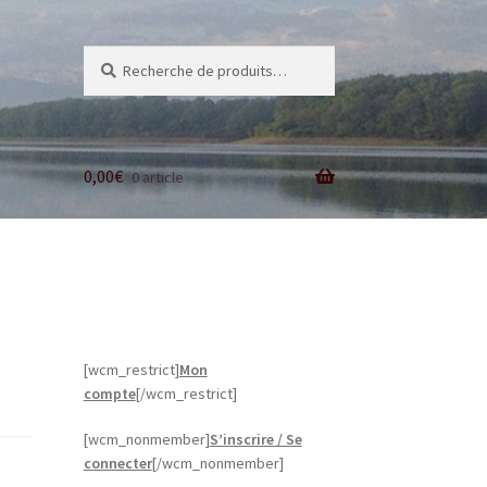
Recherche
Recherche
pour :
0,00
€
0 article
[wcm_restrict]
Mon
compte
[/wcm_restrict]
[wcm_nonmember]
S’inscrire / Se
connecter
[/wcm_nonmember]