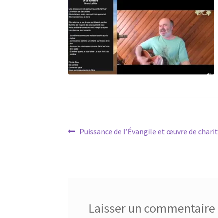
Navigation
Article
Puissance de l’Évangile et œuvre de chari
précédent :
de
l’article
Laisser un commentaire