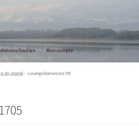
dhésion/Soutien
Mon compte
re de charité
Louangeàlamaison1705
1705