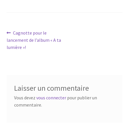
Navigation
Article
Cagnotte pour le
précédent :
lancement de l’album « A ta
de
lumière »!
l’article
Laisser un commentaire
Vous devez
vous connecter
pour publier un
commentaire.