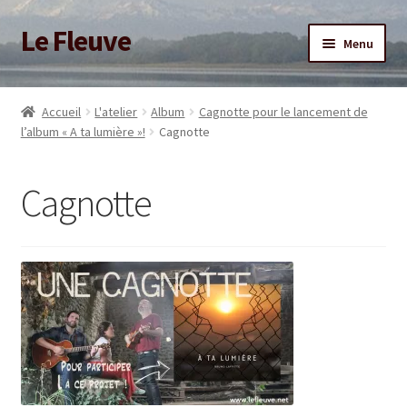
Le Fleuve
Aller
Aller
Menu
à
au
la
contenu
Ouvrir
Accueil
navigation
le
Accueil
L'atelier
Album
Cagnotte pour le lancement de
menu
Ouvrir
l’album « A ta lumière »!
Cagnotte
Blog
enfant
le
menu
Boutique
Cagnotte
enfant
Adhésion/Soutien
Mon compte