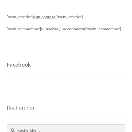
[wcm_restrict]
Mon compte
[/wcm_restrict]
[wcm_nonmember]
S’inscrire / Se connecter
[/wcm_nonmember]
Facebook
Rechercher
Rechercher :