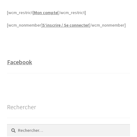
[wcm_restrict]
Mon compte
[/wcm_restrict]
[wcm_nonmember]
S’inscrire / Se connecter
[/wcm_nonmember]
Facebook
Rechercher
Rechercher :