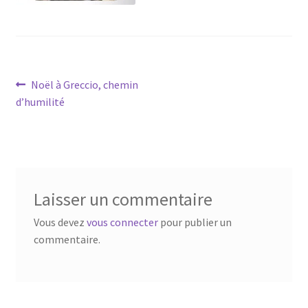
Navigation
Article
Noël à Greccio, chemin
précédent :
d’humilité
de
l’article
Laisser un commentaire
Vous devez
vous connecter
pour publier un
commentaire.