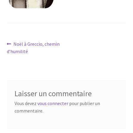
Navigation
Article
Noël à Greccio, chemin
précédent :
d’humilité
de
l’article
Laisser un commentaire
Vous devez
vous connecter
pour publier un
commentaire.