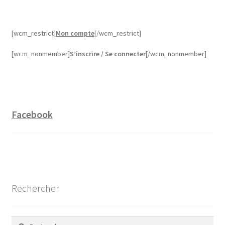
[wcm_restrict]
Mon compte
[/wcm_restrict]
[wcm_nonmember]
S’inscrire / Se connecter
[/wcm_nonmember]
Facebook
Rechercher
Rechercher :