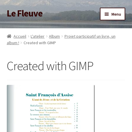
Le Fleuve
Aller
Aller
Menu
à
au
la
contenu
Ouvrir
Accueil
navigation
le
Accueil
L'atelier
Album
Projet participatif un livre, un
menu
Ouvrir
album !
Created with GIMP
Blog
enfant
le
menu
Boutique
Created with GIMP
enfant
Adhésion/Soutien
Mon compte