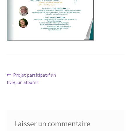
Navigation
Article
Projet participatif un
précédent :
livre, un album !
de
l’article
Laisser un commentaire