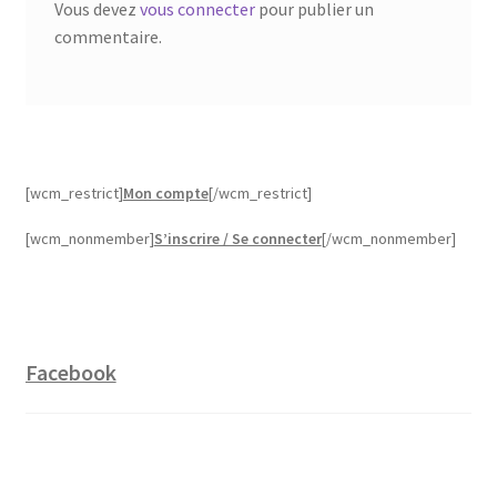
Vous devez
vous connecter
pour publier un
commentaire.
[wcm_restrict]
Mon compte
[/wcm_restrict]
[wcm_nonmember]
S’inscrire / Se connecter
[/wcm_nonmember]
Facebook