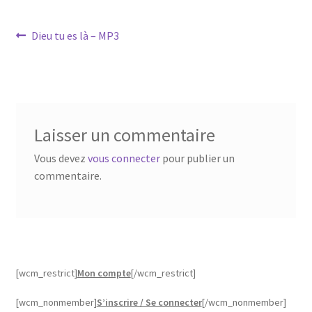
Navigation
Article
Dieu tu es là – MP3
précédent :
de
l’article
Laisser un commentaire
Vous devez
vous connecter
pour publier un
commentaire.
[wcm_restrict]
Mon compte
[/wcm_restrict]
[wcm_nonmember]
S’inscrire / Se connecter
[/wcm_nonmember]