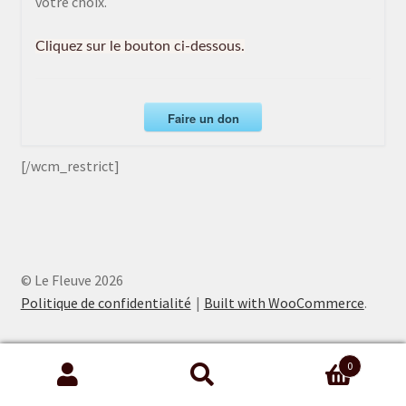
votre choix.
Cliquez sur le bouton ci-dessous.
Faire un don
[/wcm_restrict]
© Le Fleuve 2026
Politique de confidentialité
Built with WooCommerce
.
0
Recherche
Recherche