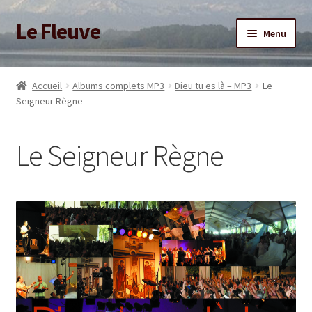
Le Fleuve
Aller
Aller
Menu
à
au
la
contenu
Ouvrir
Accueil
navigation
le
Accueil
Albums complets MP3
Dieu tu es là – MP3
Le
menu
Ouvrir
Seigneur Règne
Blog
enfant
le
menu
Boutique
Le Seigneur Règne
enfant
Adhésion/Soutien
Mon compte