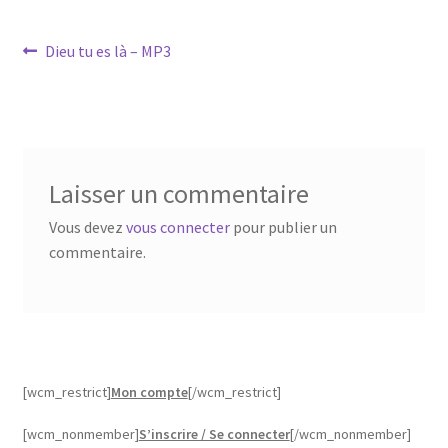
Navigation
Article
Dieu tu es là – MP3
précédent :
de
l’article
Laisser un commentaire
Vous devez
vous connecter
pour publier un
commentaire.
[wcm_restrict]
Mon compte
[/wcm_restrict]
[wcm_nonmember]
S’inscrire / Se connecter
[/wcm_nonmember]