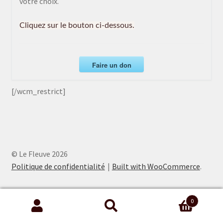
votre choix.
Cliquez sur le bouton ci-dessous.
Faire un don
[/wcm_restrict]
© Le Fleuve 2026
Politique de confidentialité
Built with WooCommerce
.
0
Recherche
Recherche