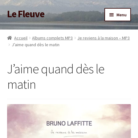
Le Fleuve
Aller
Aller
Menu
à
au
la
contenu
Ouvrir
Accueil
navigation
le
Accueil
Albums complets MP3
Je reviens à la maison – MP3
menu
Ouvrir
J’aime quand dès le matin
Blog
enfant
le
menu
Boutique
J’aime quand dès le
enfant
Adhésion/Soutien
matin
Mon compte