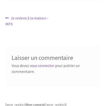
Navigation
Article
Je reviens à la maison –
précédent :
MP3
de
l’article
Laisser un commentaire
Vous devez
vous connecter
pour publier un
commentaire.
[wcm_restrict]
Mon compte
[/wcm_restrict]