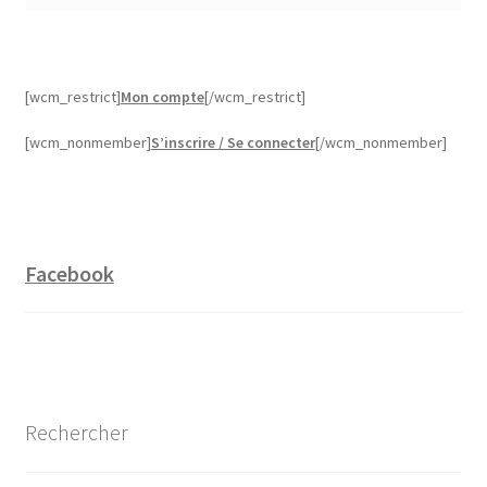
[wcm_restrict]
Mon compte
[/wcm_restrict]
[wcm_nonmember]
S’inscrire / Se connecter
[/wcm_nonmember]
Facebook
Rechercher