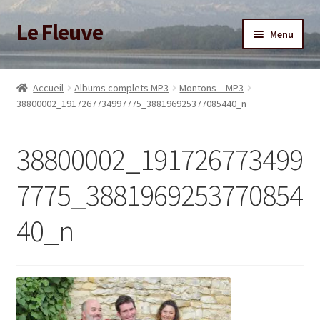
Le Fleuve
Aller
Aller
Menu
à
au
la
contenu
Ouvrir
Accueil
navigation
le
Accueil
Albums complets MP3
Montons – MP3
menu
Ouvrir
38800002_1917267734997775_388196925377085440_n
Blog
enfant
le
menu
Boutique
38800002_191726773499
enfant
Adhésion/Soutien
7775_3881969253770854
40_n
Mon compte