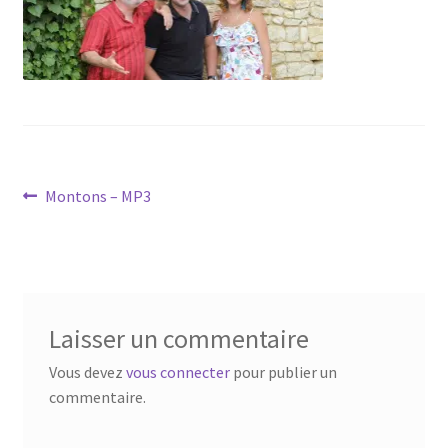
Navigation
Article
Montons – MP3
précédent :
de
l’article
Laisser un commentaire
Vous devez
vous connecter
pour publier un
commentaire.