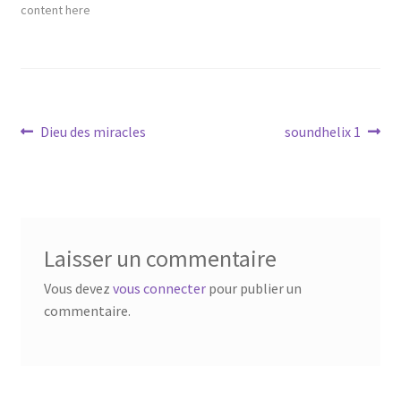
content here
Navigation
Article
Article
Dieu des miracles
soundhelix 1
précédent :
suivant :
de
l’article
Laisser un commentaire
Vous devez
vous connecter
pour publier un
commentaire.