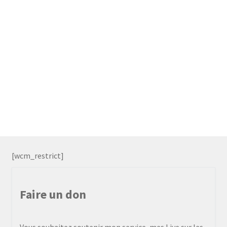
[wcm_restrict]
Faire un don
Vous souhaitez soutenir mon service, mes Live sur les