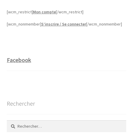
[wcm_restrict]
Mon compte
[/wcm_restrict]
[wcm_nonmember]
S’inscrire / Se connecter
[/wcm_nonmember]
Facebook
Rechercher
Rechercher :