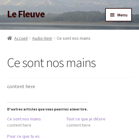
Le Fleuve
Aller
Aller
Menu
à
au
la
contenu
Ouvrir
Accueil
navigation
le
Accueil
Audio Item
Ce sont nos mains
menu
Ouvrir
Blog
enfant
le
Ce sont nos mains
menu
Boutique
enfant
Adhésion/Soutien
content here
Mon compte
D'autres articles que vous pourriez aimer lire.
Ce sont nos mains
Tout ce que je désire
content here
content here
Pour ce que tu es