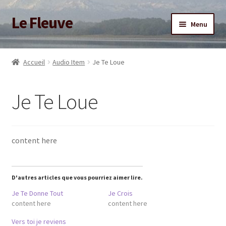
Le Fleuve
Aller
Aller
Menu
à
au
la
contenu
Ouvrir
Accueil
navigation
le
Accueil
Audio Item
Je Te Loue
menu
Ouvrir
Blog
enfant
le
Je Te Loue
menu
Boutique
enfant
Adhésion/Soutien
content here
Mon compte
D'autres articles que vous pourriez aimer lire.
Je Te Donne Tout
Je Crois
content here
content here
Vers toi je reviens