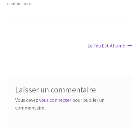
content here
Navigation
Article
Le Feu Est Allumé
suivant :
de
l’article
Laisser un commentaire
Vous devez
vous connecter
pour publier un
commentaire.