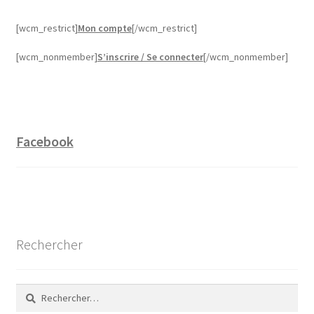
[wcm_restrict]
Mon compte
[/wcm_restrict]
[wcm_nonmember]
S’inscrire / Se connecter
[/wcm_nonmember]
Facebook
Rechercher
Rechercher :