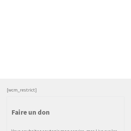
[wcm_restrict]
Faire un don
Vous souhaitez soutenir mon service, mes Live sur les