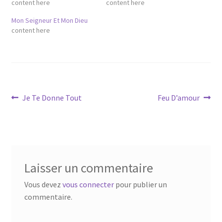
content here
content here
Mon Seigneur Et Mon Dieu
content here
Navigation
Article
Article
Je Te Donne Tout
Feu D’amour
précédent :
suivant :
de
l’article
Laisser un commentaire
Vous devez
vous connecter
pour publier un
commentaire.