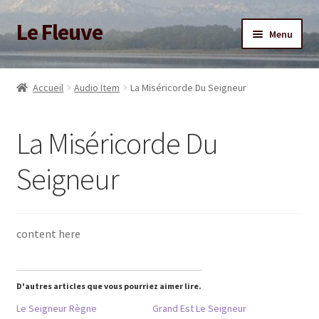
Le Fleuve
Aller
Aller
Menu
à
au
la
contenu
Ouvrir
Accueil
navigation
le
Accueil
Audio Item
La Miséricorde Du Seigneur
menu
Ouvrir
Blog
enfant
le
La Miséricorde Du
menu
Boutique
enfant
Seigneur
Adhésion/Soutien
Mon compte
content here
D'autres articles que vous pourriez aimer lire.
Le Seigneur Règne
Grand Est Le Seigneur