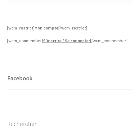
[wcm_restrict]
Mon compte
[/wcm_restrict]
[wcm_nonmember]
S’inscrire / Se connecter
[/wcm_nonmember]
Facebook
Rechercher