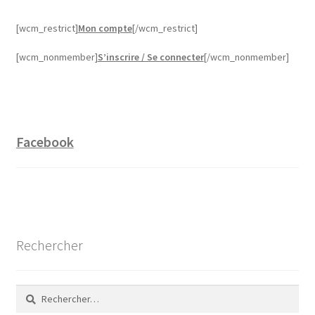
[wcm_restrict]
Mon compte
[/wcm_restrict]
[wcm_nonmember]
S’inscrire / Se connecter
[/wcm_nonmember]
Facebook
Rechercher
Rechercher :