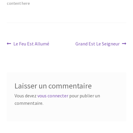
content here
Navigation
Article
Article
Le Feu Est Allumé
Grand Est Le Seigneur
précédent :
suivant :
de
l’article
Laisser un commentaire
Vous devez
vous connecter
pour publier un
commentaire.