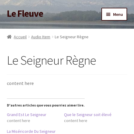
Le Fleuve
Aller
Aller
Menu
à
au
la
contenu
Ouvrir
Accueil
navigation
le
Accueil
Audio Item
Le Seigneur Règne
menu
Ouvrir
Blog
enfant
le
Le Seigneur Règne
menu
Boutique
enfant
Adhésion/Soutien
content here
Mon compte
D'autres articles que vous pourriez aimer lire.
Grand Est Le Seigneur
Que le Seigneur soit élevé
content here
content here
La Miséricorde Du Seigneur