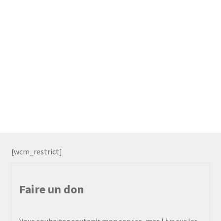
[wcm_restrict]
Faire un don
Vous souhaitez soutenir mon service, mes Live sur les