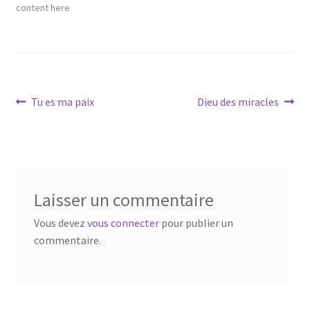
content here
Navigation
Article
Article
Tu es ma paix
Dieu des miracles
précédent :
suivant :
de
l’article
Laisser un commentaire
Vous devez
vous connecter
pour publier un
commentaire.