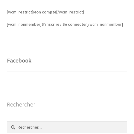
[wcm_restrict]
Mon compte
[/wcm_restrict]
[wcm_nonmember]
S’inscrire / Se connecter
[/wcm_nonmember]
Facebook
Rechercher
Rechercher :