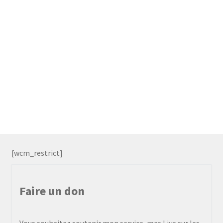
[wcm_restrict]
Faire un don
Vous souhaitez soutenir mon service, mes Live sur les