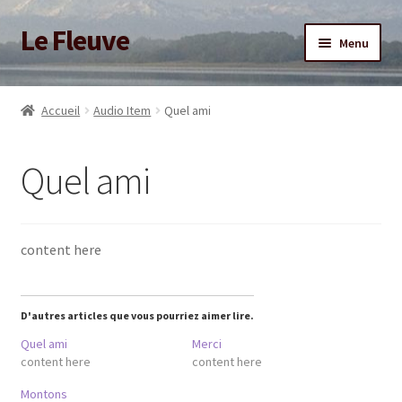
Le Fleuve
Aller
Aller
Menu
à
au
la
contenu
Ouvrir
Accueil
navigation
le
Accueil
Audio Item
Quel ami
menu
Ouvrir
Blog
enfant
le
Quel ami
menu
Boutique
enfant
Adhésion/Soutien
content here
Mon compte
D'autres articles que vous pourriez aimer lire.
Quel ami
Merci
content here
content here
Montons