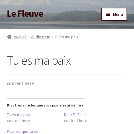
Le Fleuve
Aller
Aller
Menu
à
au
la
contenu
Ouvrir
Accueil
navigation
le
Accueil
Audio Item
Tu es ma paix
menu
Ouvrir
Blog
enfant
le
Tu es ma paix
menu
Boutique
enfant
Adhésion/Soutien
content here
Mon compte
D'autres articles que vous pourriez aimer lire.
Tu es ma paix
Dieu Tu Es Là
content here
content here
Pour ce que tu es