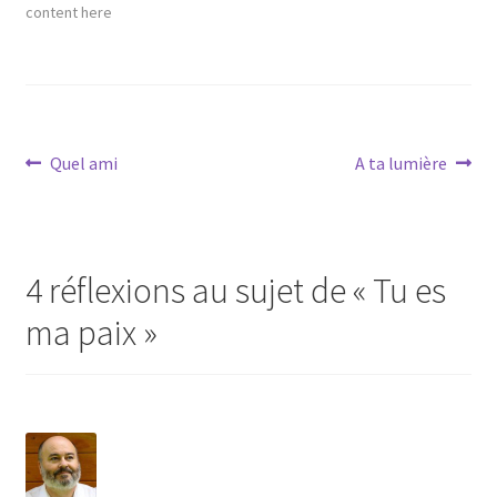
content here
Navigation
Article
Article
Quel ami
A ta lumière
précédent :
suivant :
de
l’article
4 réflexions au sujet de «
Tu es
ma paix
»