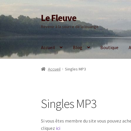
Le Fleuve
Aller
Aller
à
au
Revenir à la source de la louange
la
contenu
navigation
Accueil
Blog
Boutique
A
Accueil
Singles MP3
Singles MP3
Si vous êtes membre du site vous pouvez ach
cliquez
ici