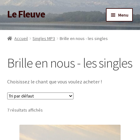
Le Fleuve
Aller
Aller
Menu
à
au
la
contenu
Ouvrir
Accueil
navigation
le
Accueil
Singles MP3
Brille en nous - les singles
menu
Ouvrir
Blog
enfant
le
Brille en nous - les singles
menu
Boutique
enfant
Adhésion/Soutien
Choisissez le chant que vous voulez acheter !
Mon compte
7 résultats affichés