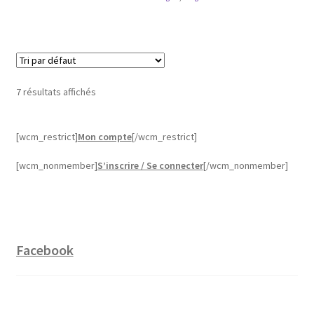
7 résultats affichés
[wcm_restrict]
Mon compte
[/wcm_restrict]
[wcm_nonmember]
S’inscrire / Se connecter
[/wcm_nonmember]
Facebook