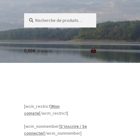
Recherche
Recherche
pour :
0,00
€
0 article
[wcm_restrict]
Mon
compte
[/wcm_restrict]
[wcm_nonmember]
S’inscrire / Se
connecter
[/wcm_nonmember]