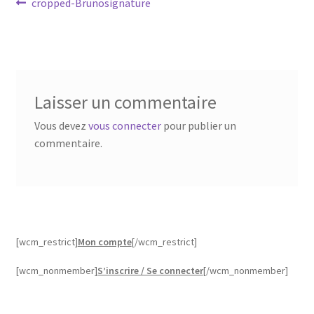
Navigation
Article
cropped-Brunosignature
précédent :
de
l’article
Laisser un commentaire
Vous devez
vous connecter
pour publier un
commentaire.
[wcm_restrict]
Mon compte
[/wcm_restrict]
[wcm_nonmember]
S’inscrire / Se connecter
[/wcm_nonmember]