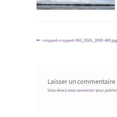
Navigation
Article
cropped-cropped-IMG_5565_2000-400.jp
précédent :
de
l’article
Laisser un commentaire
Vous devez
vous connecter
pour publie