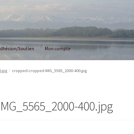
dhésion/Soutien
Mon compte
.jpg
cropped-cropped-IMG_5565_2000-400.jpg
IMG_5565_2000-400.jpg