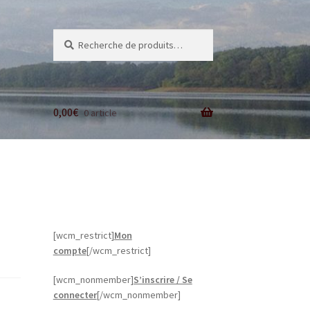
Recherche
Recherche
pour :
0,00
€
0 article
[wcm_restrict]
Mon
compte
[/wcm_restrict]
[wcm_nonmember]
S’inscrire / Se
connecter
[/wcm_nonmember]