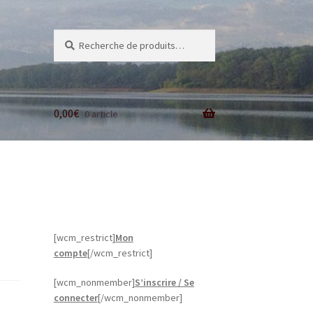
Recherche
Recherche
pour :
0,00
€
0 article
[wcm_restrict]
Mon
compte
[/wcm_restrict]
[wcm_nonmember]
S’inscrire / Se
connecter
[/wcm_nonmember]