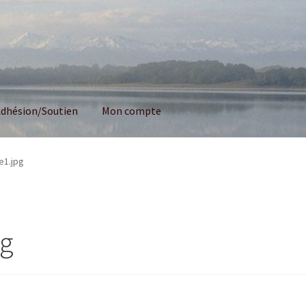
dhésion/Soutien
Mon compte
e1.jpg
pg