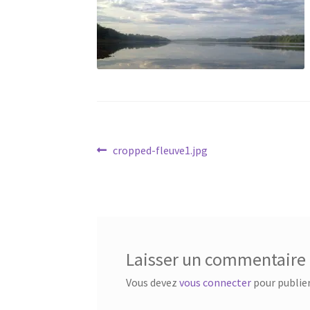
Navigation
Article
cropped-fleuve1.jpg
précédent :
de
l’article
Laisser un commentaire
Vous devez
vous connecter
pour publie