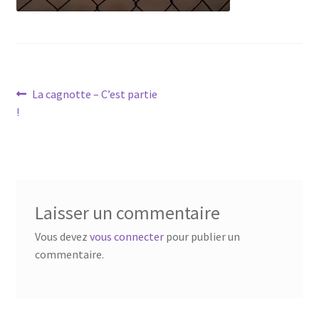
Navigation
Article
La cagnotte – C’est partie
précédent :
!
de
l’article
Laisser un commentaire
Vous devez
vous connecter
pour publier un
commentaire.