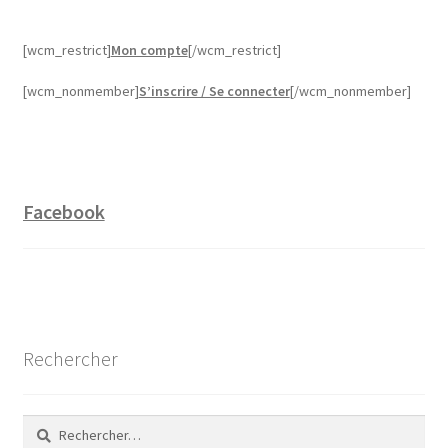
[wcm_restrict]
Mon compte
[/wcm_restrict]
[wcm_nonmember]
S’inscrire / Se connecter
[/wcm_nonmember]
Facebook
Rechercher
Rechercher :