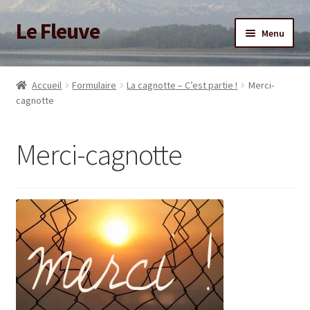
Le Fleuve
Aller
Aller
Menu
à
au
la
contenu
Ouvrir
Accueil
navigation
le
Accueil
Formulaire
La cagnotte – C’est partie !
Merci-
menu
Ouvrir
cagnotte
Blog
enfant
le
menu
Boutique
Merci-cagnotte
enfant
Adhésion/Soutien
Mon compte