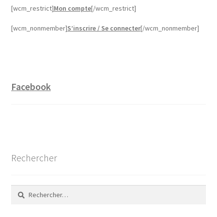
[wcm_restrict]
Mon compte
[/wcm_restrict]
[wcm_nonmember]
S’inscrire / Se connecter
[/wcm_nonmember]
Facebook
Rechercher
Rechercher :