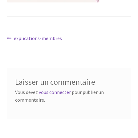
Navigation
Article
explications-membres
précédent :
de
l’article
Laisser un commentaire
Vous devez
vous connecter
pour publier un
commentaire.