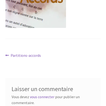
Navigation
Article
Partitions-accords
précédent :
de
l’article
Laisser un commentaire
Vous devez
vous connecter
pour publier un
commentaire.