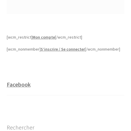
[wcm_restrict]
Mon compte
[/wcm_restrict]
[wcm_nonmember]
S’inscrire / Se connecter
[/wcm_nonmember]
Facebook
Rechercher