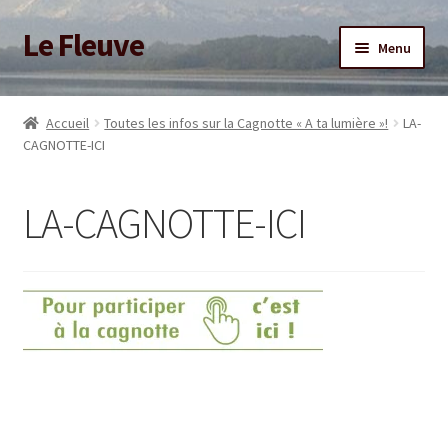
Le Fleuve
Aller
Aller
Menu
à
au
la
contenu
Ouvrir
Accueil
navigation
le
Accueil
Toutes les infos sur la Cagnotte « A ta lumière »!
LA-
menu
Ouvrir
CAGNOTTE-ICI
Blog
enfant
le
menu
Boutique
LA-CAGNOTTE-ICI
enfant
Adhésion/Soutien
Mon compte