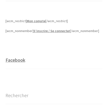
[wcm_restrict]
Mon compte
[/wcm_restrict]
[wcm_nonmember]
S’inscrire / Se connecter
[/wcm_nonmember]
Facebook
Rechercher