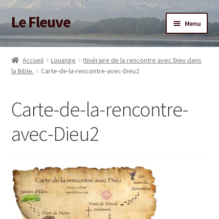
Le Fleuve
Aller
Aller
Menu
à
au
la
contenu
Ouvrir
Accueil
navigation
le
Accueil
Louange
Itinéraire de la rencontre avec Dieu dans
menu
Ouvrir
la Bible.
Carte-de-la-rencontre-avec-Dieu2
Blog
enfant
le
menu
Boutique
Carte-de-la-rencontre-
enfant
Adhésion/Soutien
avec-Dieu2
Mon compte