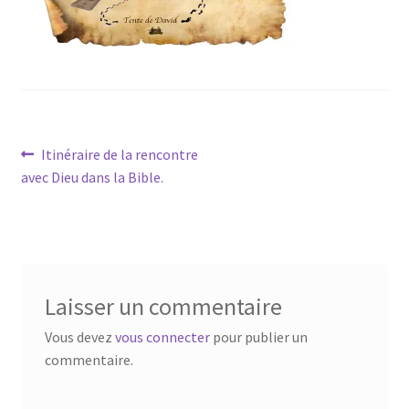
Navigation
Article
Itinéraire de la rencontre
précédent :
avec Dieu dans la Bible.
de
l’article
Laisser un commentaire
Vous devez
vous connecter
pour publier un
commentaire.