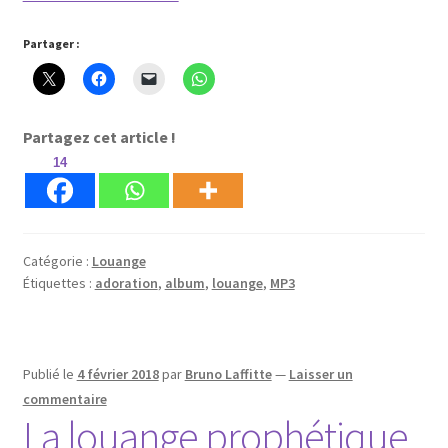
album
« Montons »
Partager :
Partagez cet article !
14
Catégorie :
Louange
Étiquettes :
adoration
,
album
,
louange
,
MP3
Publié le
4 février 2018
par
Bruno Laffitte
—
Laisser un
commentaire
La louange prophétique