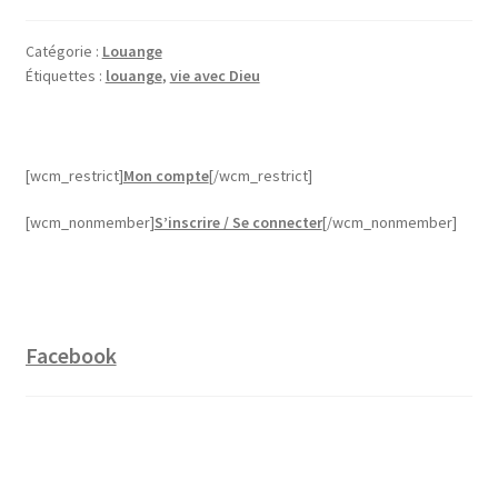
Catégorie :
Louange
Étiquettes :
louange
,
vie avec Dieu
[wcm_restrict]
Mon compte
[/wcm_restrict]
[wcm_nonmember]
S’inscrire / Se connecter
[/wcm_nonmember]
Facebook