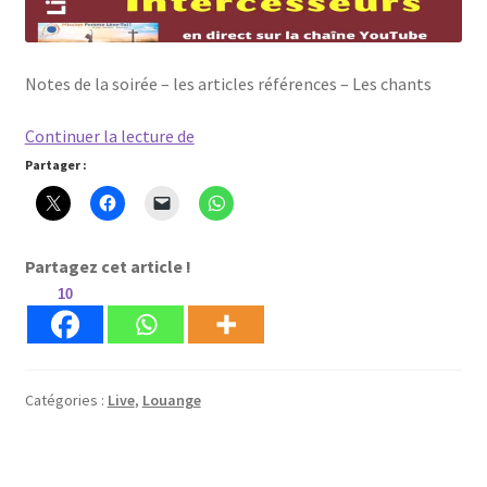
Notes de la soirée – les articles références – Les chants
Live
Continuer la lecture de
Youtube
Partager :
du
21
juillet
Partagez cet article !
avec
10
Mission
Femme
Lève-
toi
Catégories :
Live
,
Louange
!