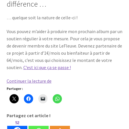
différence …
… quelque soit la nature de celle-ci !
Vous pouvez m’aider à produire mon prochain album par un
soutien régulier à votre mesure. Pour cela je vous propose
de devenir membre du site LeFleuve. Devenez partenaire de
ce projet à partir d’1€/mois ou bienfaiteur à partir de
6€/mois, c’est vous qui choisissez le montant de votre
soutien.
C’est ici que ça se passe !
A
Continuer la lecture de
ta
Partager :
lumière
–
projet
Partagez cet article !
nouvel
52
album