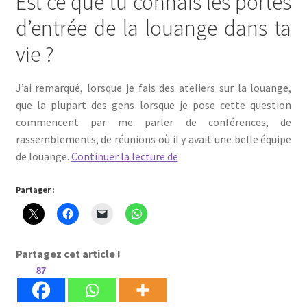
Est ce que tu connais les portes
d’entrée de la louange dans ta
vie ?
J’ai remarqué, lorsque je fais des ateliers sur la louange,
que la plupart des gens lorsque je pose cette question
commencent par me parler de conférences, de
rassemblements, de réunions où il y avait une belle équipe
Les
de louange.
Continuer la lecture de
portes
d’entrée
Partager :
de
la
louange
Partagez cet article !
dans
87
ta
vie