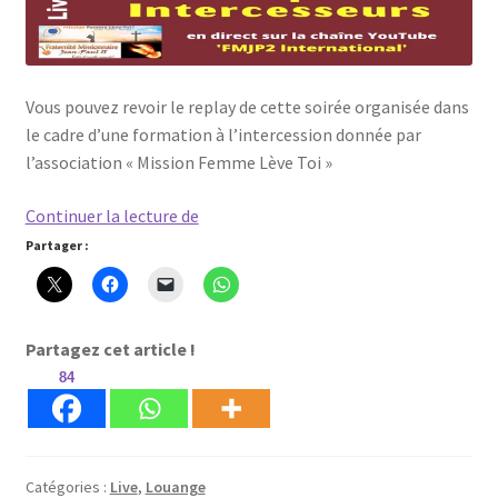
Vous pouvez revoir le replay de cette soirée organisée dans
le cadre d’une formation à l’intercession donnée par
l’association « Mission Femme Lève Toi »
Live
Continuer la lecture de
Youtube
Partager :
du
10
mai
Partagez cet article !
!
84
Catégories :
Live
,
Louange