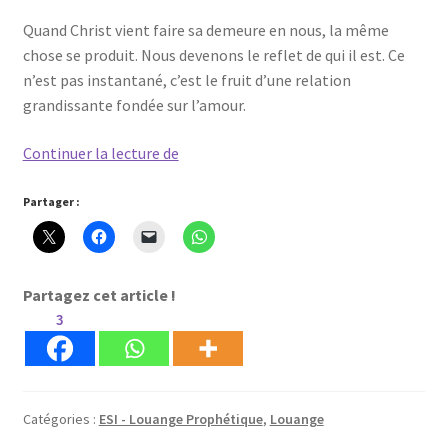
Quand Christ vient faire sa demeure en nous, la même
chose se produit. Nous devenons le reflet de qui il est. Ce
n’est pas instantané, c’est le fruit d’une relation
grandissante fondée sur l’amour.
La
Continuer la lecture de
louange
prophétique
Partager :
–
Enraciné
et
Partagez cet article !
fondé
3
dans
l’amour
Catégories :
ESI - Louange Prophétique
,
Louange