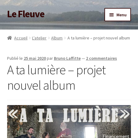
Le Fleuve
Aller
Aller
Menu
à
au
la
contenu
Ouvrir
Accueil
navigation
le
Accueil
L'atelier
Album
A ta lumière – projet nouvel album
menu
Ouvrir
Blog
enfant
le
Publié le
25 mai 2020
par
Bruno Laffitte
—
2 commentaires
menu
Boutique
A ta lumière – projet
enfant
Adhésion/Soutien
nouvel album
Mon compte