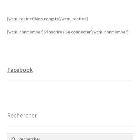
[wcm_restrict]
Mon compte
[/wcm_restrict]
[wcm_nonmember]
S’inscrire / Se connecter
[/wcm_nonmember]
Facebook
Rechercher
Rechercher :