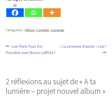
52
Catégories :
Album
,
L'atelier
,
Louange
Navigation
Article
Article
Live Paris Tout Est
« La semaine d’après » Live !
précédent :
suivant :
Possible avec Bruno Laffitte !
de
l’article
2 réflexions au sujet de «
A ta
lumière – projet nouvel album
»