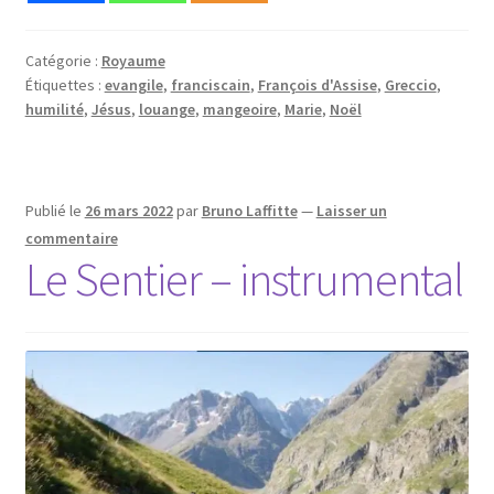
Catégorie :
Royaume
Étiquettes :
evangile
,
franciscain
,
François d'Assise
,
Greccio
,
humilité
,
Jésus
,
louange
,
mangeoire
,
Marie
,
Noël
Publié le
26 mars 2022
par
Bruno Laffitte
—
Laisser un
commentaire
Le Sentier – instrumental