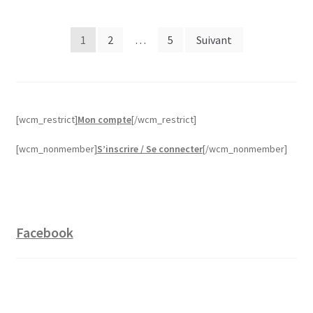
Pagination
1
2
…
5
Suivant
des
publications
[wcm_restrict]
Mon compte
[/wcm_restrict]
[wcm_nonmember]
S’inscrire / Se connecter
[/wcm_nonmember]
Facebook