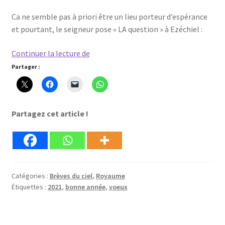
Ca ne semble pas à priori être un lieu porteur d’espérance
et pourtant, le seigneur pose « LA question » à Ezéchiel :
Mes
Continuer la lecture de
voeux
Partager :
pour
cette
année
Partagez cet article !
2021
Catégories :
Brèves du ciel
,
Royaume
Étiquettes :
2021
,
bonne année
,
voeux