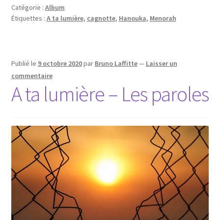
Catégorie :
Album
!
Étiquettes :
A ta lumière
,
cagnotte
,
Hanouka
,
Menorah
Publié le
9 octobre 2020
par
Bruno Laffitte
—
Laisser un
commentaire
A ta lumière – Les paroles