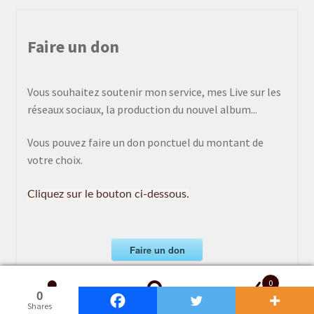
Faire un don
Vous souhaitez soutenir mon service, mes Live sur les
réseaux sociaux, la production du nouvel album...
Vous pouvez faire un don ponctuel du montant de
votre choix.
Cliquez sur le bouton ci-dessous.
Faire un don
0
[/wcm_restrict]
0
0
0
0
0
0
0
0
0
0
Recherche
Recherche
Shares
Shares
Shares
Shares
Shares
Shares
Shares
Shares
Shares
Shares