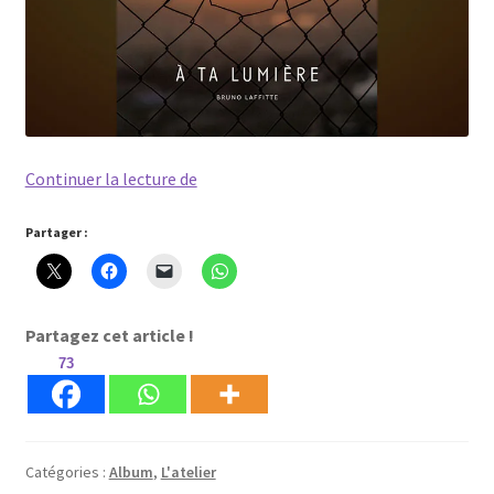
A
Continuer la lecture de
ta
lumière
Partager :
–
L’album
et
Partagez cet article !
son
73
message.
Catégories :
Album
,
L'atelier