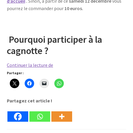
d’accueil
.
Sinon, à partir de ce
samedi 12 décembre
vous
pourrez le commander pour
10 euros.
Pourquoi participer à la
cagnotte ?
A
Continuer la lecture de
ta
Partager :
lumière
–
A
Partagez cet article !
partir
du
12
décembre
2020