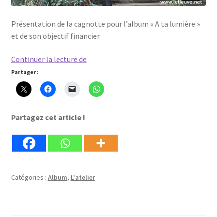
Présentation de la cagnotte pour l’album « A ta lumière »
et de son objectif financier.
Une
Continuer la lecture de
simple
Partager :
cagnotte
ou
le
Partagez cet article !
projet
du
Père
?
Catégories :
Album
,
L'atelier