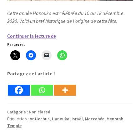
Cette année Hanouka est célébrée du 10 au 18 décembre
2020. Voici un bref historique de l’origine de cette fête.
Un
Continuer la lecture de
bref
Partager :
historique
d’Hanouka
Partagez cet article !
Catégorie :
Non classé
Étiquettes :
Antiochus
,
Hanouka
,
Israël
,
Maccabée
,
Menorah
,
Temple