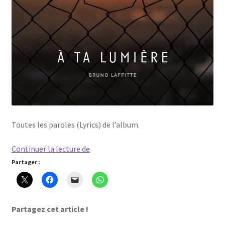
Toutes les paroles (Lyrics) de l’album.
A
Continuer la lecture de
ta
Partager :
lumière
–
Les
Partagez cet article !
paroles