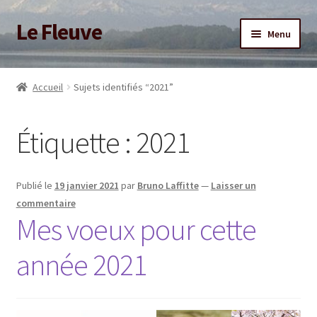
Le Fleuve
Aller
Aller
Menu
à
au
la
contenu
Ouvrir
Accueil
navigation
le
Accueil
Sujets identifiés “2021”
menu
Ouvrir
Blog
enfant
le
Étiquette :
2021
menu
Boutique
enfant
Adhésion/Soutien
Publié le
19 janvier 2021
par
Bruno Laffitte
—
Laisser un
commentaire
Mon compte
Mes voeux pour cette
année 2021