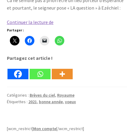
Ca ne semble pas à priori être un lieu porteur d’espérance
et pourtant, le seigneur pose « LA question » à Ezéchiel :
Mes
Continuer la lecture de
voeux
Partager :
pour
cette
année
Partagez cet article !
2021
Catégories :
Brèves du ciel
,
Royaume
Étiquettes :
2021
,
bonne année
,
voeux
[wcm_restrict]
Mon compte
[/wcm_restrict]