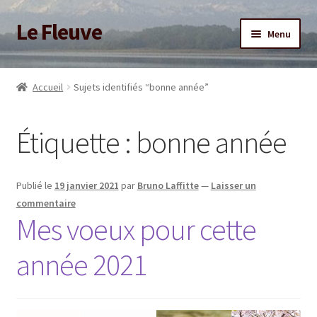
Le Fleuve
Aller
Aller
Menu
à
au
la
contenu
Ouvrir
Accueil
navigation
le
Accueil
Sujets identifiés “bonne année”
menu
Ouvrir
Blog
enfant
le
Étiquette :
bonne année
menu
Boutique
enfant
Adhésion/Soutien
Publié le
19 janvier 2021
par
Bruno Laffitte
—
Laisser un
commentaire
Mon compte
Mes voeux pour cette
année 2021