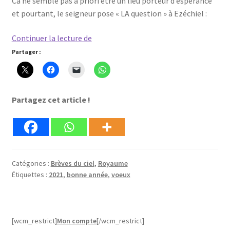
Ca ne semble pas à priori être un lieu porteur d’espérance
et pourtant, le seigneur pose « LA question » à Ezéchiel :
Mes
Continuer la lecture de
voeux
Partager :
pour
cette
année
Partagez cet article !
2021
Catégories :
Brèves du ciel
,
Royaume
Étiquettes :
2021
,
bonne année
,
voeux
[wcm_restrict]
Mon compte
[/wcm_restrict]