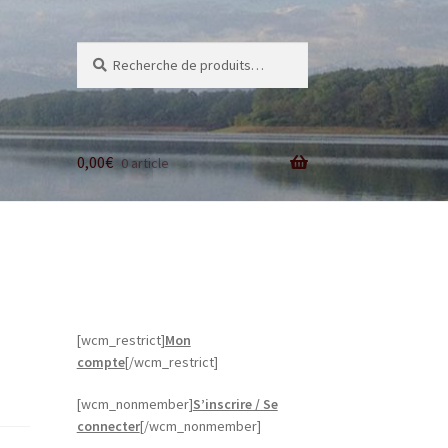
Recherche
Recherche
pour :
0,00
€
0 article
[wcm_restrict]
Mon
compte
[/wcm_restrict]
[wcm_nonmember]
S’inscrire / Se
connecter
[/wcm_nonmember]