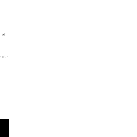
s et
vent-