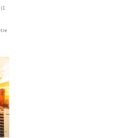
 (1
être