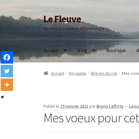
Le Fleuve
Aller
Aller
à
au
Revenir à la source de la louange
la
contenu
navigation
Accueil
Blog
Boutique
A
Accueil
Royaume
Brèves du ciel
Mes voeu
Publié le
19 janvier 2021
par
Bruno Laffitte
—
Lais
Mes voeux pour cet