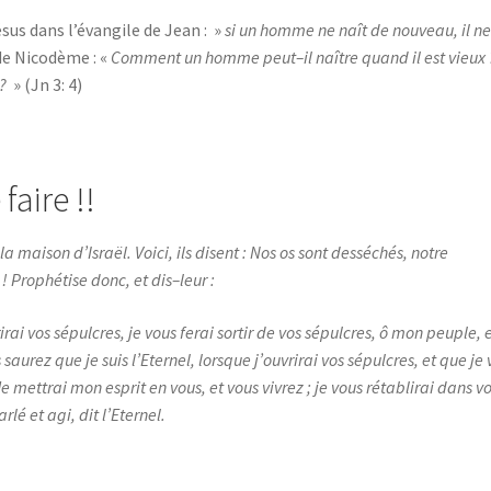
sus dans l’évangile de Jean : »
si un homme ne naît de nouveau, il n
 de Nicodème : «
Comment un homme peut–il naître quand il est vieux 
?
» (Jn 3: 4)
faire !!
 la maison d’Israël. Voici, ils disent : Nos os sont desséchés, notre
 Prophétise donc, et dis–leur :
vrirai vos sépulcres, je vous ferai sortir de vos sépulcres, ô mon peuple, e
saurez que je suis l’Eternel, lorsque j’ouvrirai vos sépulcres, et que je
Je mettrai mon esprit en vous, et vous vivrez ; je vous rétablirai dans v
rlé et agi, dit l’Eternel.