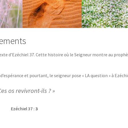
sements
 texte d’Ezéchiel 37. Cette histoire où le Seigneur montre au proph
 d’espérance et pourtant, le seigneur pose « LA question » à Ezéchie
Ces os revivront-ils ? »
Ezéchiel 37 :
3