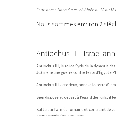
Cette année Hanouka est célébrée du 10 au 18 dé
Nous sommes environ 2 siècle
Antiochus III – Israël an
Antiochus III, le roi de Syrie de la dynastie d
JC) mène une guerre contre le roi d’Égypte Pt
Antiochus III victorieux, annexe la terre d’Isra
Bien disposé au départ à l’égard des juifs, il l
Battu par l’armée romaine et contraint de ver
pour pouvoir s’en acquitter.