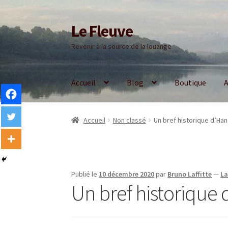
Le Fleuve
Aller
Aller
à
au
Revenir à la source de la louange
la
contenu
navigation
Accueil
Blog
Boutique
A
Accueil
Non classé
Un bref historique d’Ha
Publié le
10 décembre 2020
par
Bruno Laffitte
—
La
Un bref historique