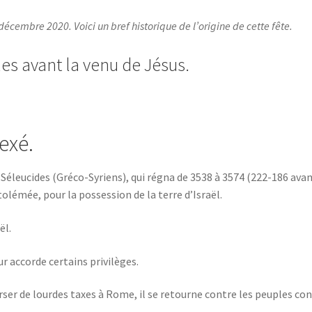
cembre 2020. Voici un bref historique de l’origine de cette fête.
s avant la venu de Jésus.
nexé.
es Séleucides (Gréco-Syriens), qui régna de 3538 à 3574 (222-186 ava
olémée, pour la possession de la terre d’Israël.
ël.
eur accorde certains privilèges.
ser de lourdes taxes à Rome, il se retourne contre les peuples con