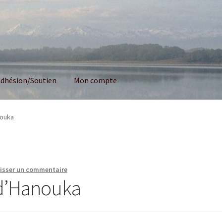
dhésion/Soutien
Mon compte
nouka
isser un commentaire
 d’Hanouka