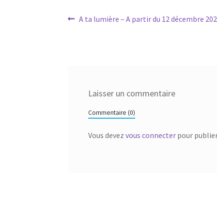
Navigation
Article
A ta lumière – A partir du 12 décembre 202
précédent :
de
l’article
Laisser un commentaire
Commentaire (0)
Vous devez
vous connecter
pour publie