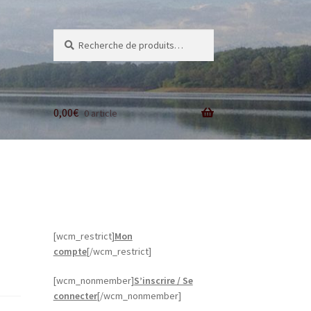
Recherche
Recherche
pour :
0,00
€
0 article
[wcm_restrict]
Mon
compte
[/wcm_restrict]
[wcm_nonmember]
S’inscrire / Se
connecter
[/wcm_nonmember]