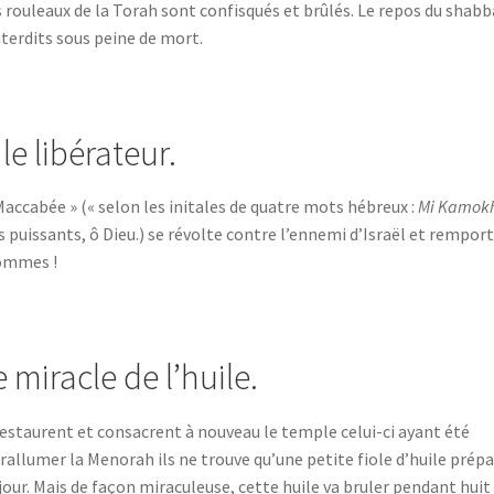
es rouleaux de la Torah sont confisqués et brûlés. Le repos du shabb
interdits sous peine de mort.
e libérateur.
accabée » (« selon les initales de quatre mots hébreux :
Mi Kamok
 puissants, ô Dieu.) se révolte contre l’ennemi d’Israël et remport
hommes !
miracle de l’huile.
restaurent et consacrent à nouveau le temple celui-ci ayant été
 rallumer la Menorah ils ne trouve qu’une petite fiole d’huile prép
jour. Mais de façon miraculeuse, cette huile va bruler pendant huit 