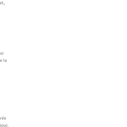
at,
ha
e la
arée
jour,