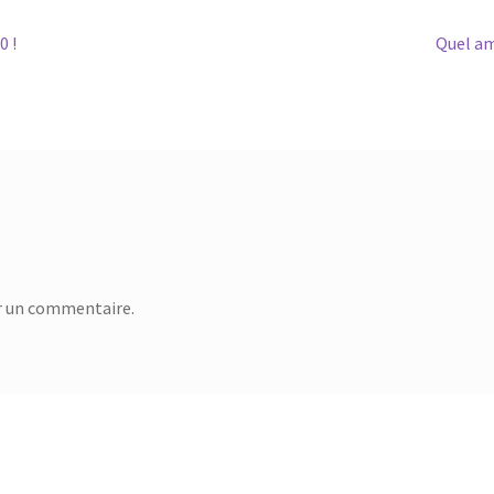
Article
0 !
Quel a
suivant 
r un commentaire.