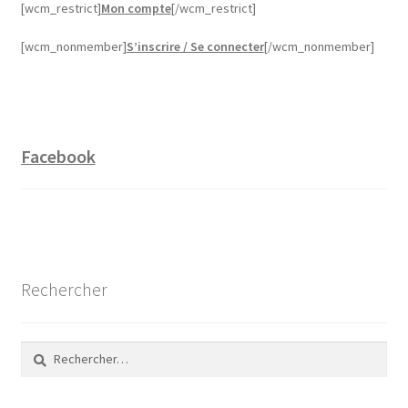
[wcm_restrict]
Mon compte
[/wcm_restrict]
[wcm_nonmember]
S’inscrire / Se connecter
[/wcm_nonmember]
Facebook
Rechercher
Rechercher :