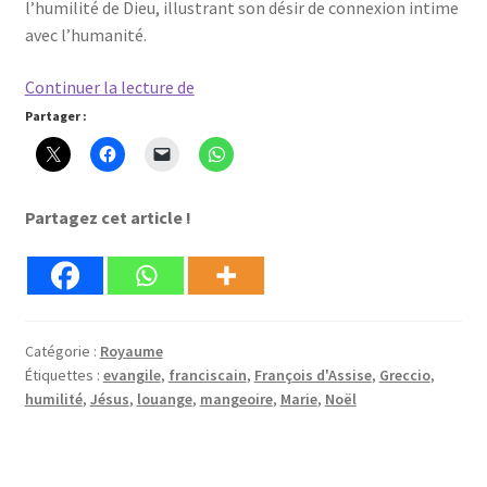
l’humilité de Dieu, illustrant son désir de connexion intime
avec l’humanité.
Noël
Continuer la lecture de
à
Partager :
Greccio,
chemin
d’humilité
Partagez cet article !
Catégorie :
Royaume
Étiquettes :
evangile
,
franciscain
,
François d'Assise
,
Greccio
,
humilité
,
Jésus
,
louange
,
mangeoire
,
Marie
,
Noël