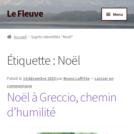
Le Fleuve
Aller
Aller
Menu
à
au
la
contenu
Ouvrir
Accueil
navigation
le
Accueil
Sujets identifiés “Noël”
menu
Ouvrir
Blog
enfant
le
Étiquette :
Noël
menu
Boutique
enfant
Adhésion/Soutien
Publié le
14 décembre 2023
par
Bruno Laffitte
—
Laisser un
commentaire
Mon compte
Noël à Greccio, chemin
d’humilité