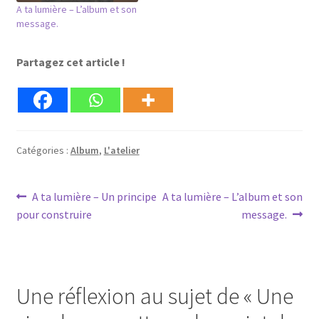
A ta lumière – L’album et son
message.
Partagez cet article !
Catégories :
Album
,
L'atelier
Navigation
Article
Article
A ta lumière – Un principe
A ta lumière – L’album et son
précédent :
suivant :
pour construire
message.
de
l’article
Une réflexion au sujet de «
Une