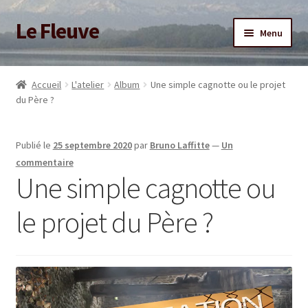
Le Fleuve
Aller
Aller
Menu
à
au
la
contenu
Ouvrir
Accueil
navigation
le
Accueil
L'atelier
Album
Une simple cagnotte ou le projet
menu
Ouvrir
du Père ?
Blog
enfant
le
menu
Boutique
Publié le
25 septembre 2020
par
Bruno Laffitte
—
Un
enfant
commentaire
Adhésion/Soutien
Une simple cagnotte ou
le projet du Père ?
Mon compte