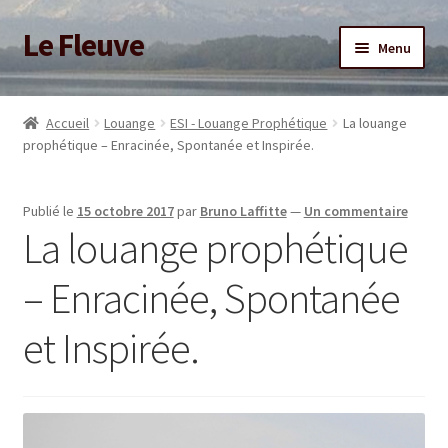
Le Fleuve
Aller
Aller
Menu
à
au
la
contenu
Ouvrir
Accueil
navigation
le
Accueil
Louange
ESI - Louange Prophétique
La louange
menu
Ouvrir
prophétique – Enracinée, Spontanée et Inspirée.
Blog
enfant
le
menu
Boutique
Publié le
15 octobre 2017
par
Bruno Laffitte
—
Un commentaire
enfant
La louange prophétique
Adhésion/Soutien
– Enracinée, Spontanée
Mon compte
et Inspirée.