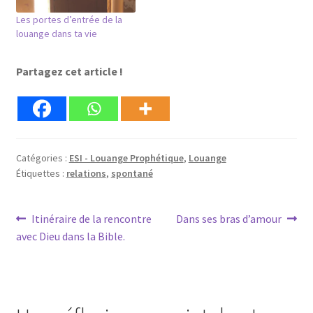
Les portes d’entrée de la
louange dans ta vie
Partagez cet article !
Catégories :
ESI - Louange Prophétique
,
Louange
Étiquettes :
relations
,
spontané
Navigation
Article
Article
Itinéraire de la rencontre
Dans ses bras d’amour
précédent :
suivant :
avec Dieu dans la Bible.
de
l’article