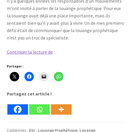
Il y a quelques années les responsables d’un mouvements
m’ont invité à parler de la louange prophétique. Pour eux
la louange avait déjà une place importante, mais ils
sentaient bien qu’il y avait plus à vivre. Un de mes premiers
défis était de communiquer que la louange prophétique
n’est pas un truc de spécialiste.
La
Continuer la lecture de
louange
prophétique
Partager :
–
Enracinée,
Spontanée
Partagez cet article !
et
Inspirée.
Catégories :
ESI - Louange Prophétique
,
Louange