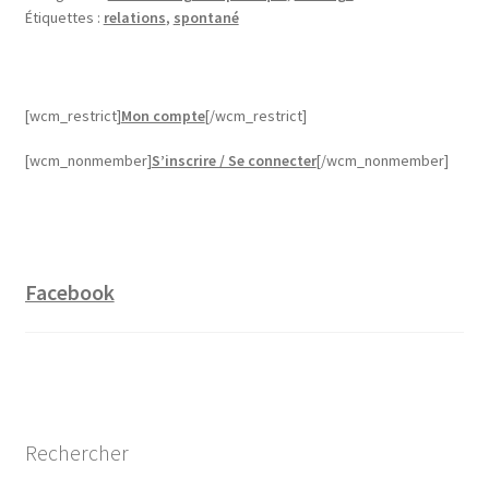
Étiquettes :
relations
,
spontané
[wcm_restrict]
Mon compte
[/wcm_restrict]
[wcm_nonmember]
S’inscrire / Se connecter
[/wcm_nonmember]
Facebook
Rechercher