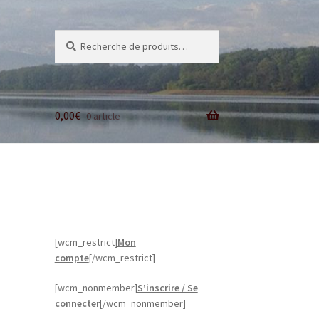
Recherche
Recherche
pour :
0,00
€
0 article
[wcm_restrict]
Mon
compte
[/wcm_restrict]
[wcm_nonmember]
S’inscrire / Se
connecter
[/wcm_nonmember]