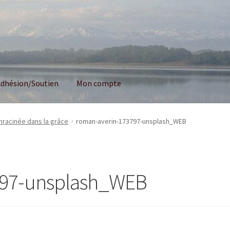
dhésion/Soutien
Mon compte
nracinée dans la grâce
roman-averin-173797-unsplash_WEB
797-unsplash_WEB