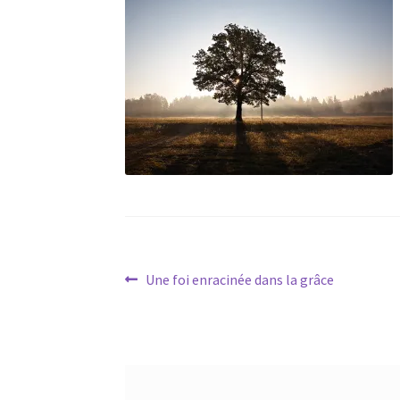
Navigation
Article
Une foi enracinée dans la grâce
précédent :
de
l’article