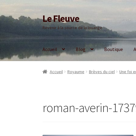
Le Fleuve
Aller
Aller
à
au
Revenir à la source de la louange
la
contenu
navigation
Accueil
Blog
Boutique
A
Accueil
Royaume
Brèves du ciel
Une foi e
roman-averin-173