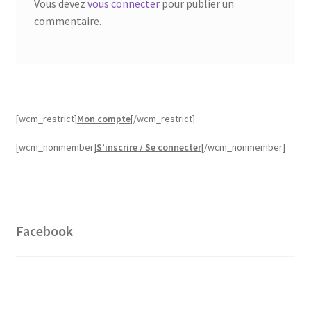
Vous devez
vous connecter
pour publier un
commentaire.
[wcm_restrict]
Mon compte
[/wcm_restrict]
[wcm_nonmember]
S’inscrire / Se connecter
[/wcm_nonmember]
Facebook