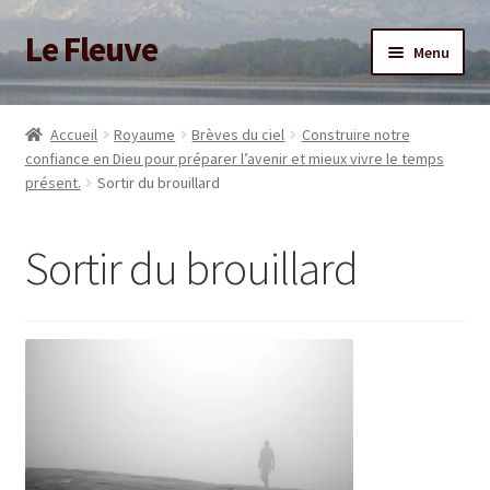
Le Fleuve
Aller
Aller
Menu
à
au
la
contenu
Ouvrir
Accueil
navigation
le
Accueil
Royaume
Brèves du ciel
Construire notre
menu
Ouvrir
confiance en Dieu pour préparer l’avenir et mieux vivre le temps
Blog
enfant
présent.
Sortir du brouillard
le
menu
Boutique
enfant
Sortir du brouillard
Adhésion/Soutien
Mon compte