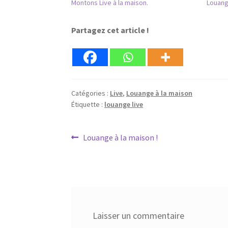
Montons Live à la maison.
Louang
Partagez cet article !
Catégories :
Live
,
Louange à la maison
Étiquette :
louange live
Navigation
Article
Louange à la maison !
précédent :
de
l’article
Laisser un commentaire