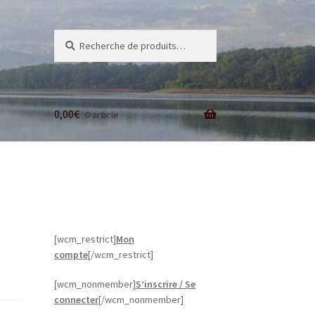
Recherche
Recherche
pour :
0,00
€
0 article
[wcm_restrict]
Mon
compte
[/wcm_restrict]
[wcm_nonmember]
S’inscrire / Se
connecter
[/wcm_nonmember]