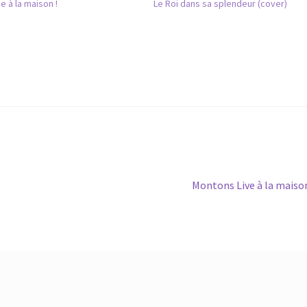
e à la maison !
Le Roi dans sa splendeur (cover)
Article
Montons Live à la maiso
suivant :