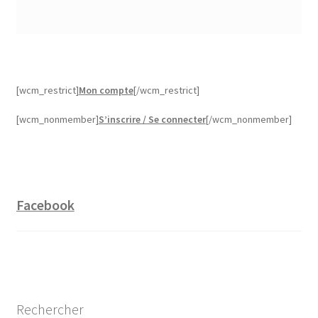
[wcm_restrict]
Mon compte
[/wcm_restrict]
[wcm_nonmember]
S’inscrire / Se connecter
[/wcm_nonmember]
Facebook
Rechercher