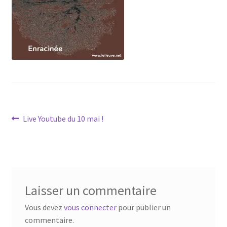
Navigation
Article
Live Youtube du 10 mai !
précédent :
de
l’article
Laisser un commentaire
Vous devez
vous connecter
pour publier un
commentaire.