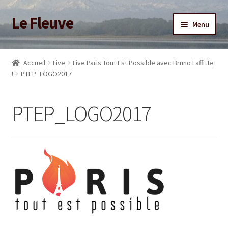
Le Fleuve
Aller
Aller
Menu
à
au
la
contenu
Ouvrir
Accueil
navigation
le
Accueil
Live
Live Paris Tout Est Possible avec Bruno Laffitte
menu
Ouvrir
!
PTEP_LOGO2017
Blog
enfant
le
menu
Boutique
PTEP_LOGO2017
enfant
Adhésion/Soutien
Mon compte