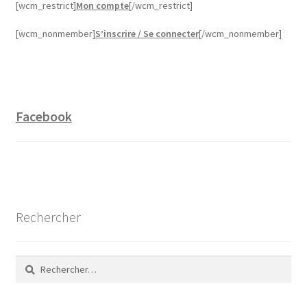
[wcm_restrict]
Mon compte
[/wcm_restrict]
[wcm_nonmember]
S’inscrire / Se connecter
[/wcm_nonmember]
Facebook
Rechercher
Rechercher :