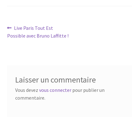
Navigation
Article
Live Paris Tout Est
précédent :
Possible avec Bruno Laffitte !
de
l’article
Laisser un commentaire
Vous devez
vous connecter
pour publier un
commentaire.