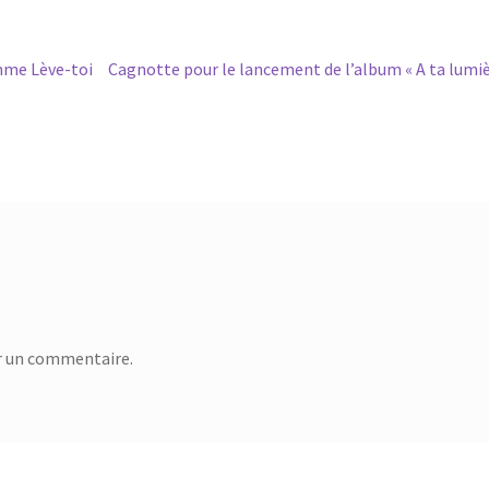
Article
emme Lève-toi
Cagnotte pour le lancement de l’album « A ta lumiè
suivant :
r un commentaire.