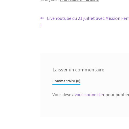
Navigation
Article
Live Youtube du 21 juillet avec Mission F
précédent :
!
de
l’article
Laisser un commentaire
Commentaire (0)
Vous devez
vous connecter
pour publie