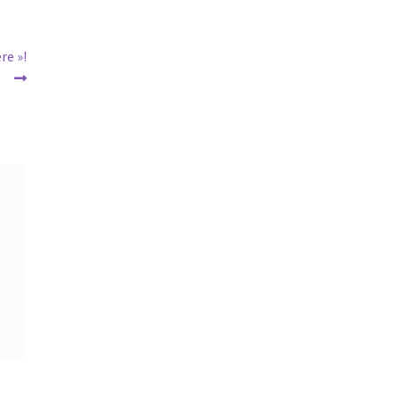
re »!