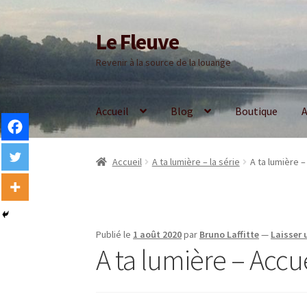
Le Fleuve
Aller
Aller
à
au
Revenir à la source de la louange
la
contenu
navigation
Accueil
Blog
Boutique
A
Accueil
A ta lumière – la série
A ta lumière –
Publié le
1 août 2020
par
Bruno Laffitte
—
Laisser
A ta lumière – Accue