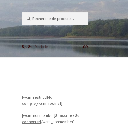
Recherche
Recherche
pour :
0,00
€
0 article
[wcm_restrict]
Mon
compte
[/wcm_restrict]
[wcm_nonmember]
S’inscrire / Se
connecter
[/wcm_nonmember]