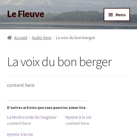
Le Fleuve
Aller
Aller
Menu
à
au
la
contenu
Ouvrir
Accueil
navigation
le
Accueil
Audio Item
La voix du bon berger
menu
Ouvrir
Blog
enfant
le
La voix du bon berger
menu
Boutique
enfant
Adhésion/Soutien
content here
Mon compte
D'autres articles que vous pourriez aimer lire.
La Miséricorde Du Seigneur
Hymne à la vie
content here
content here
Hymne à la vie