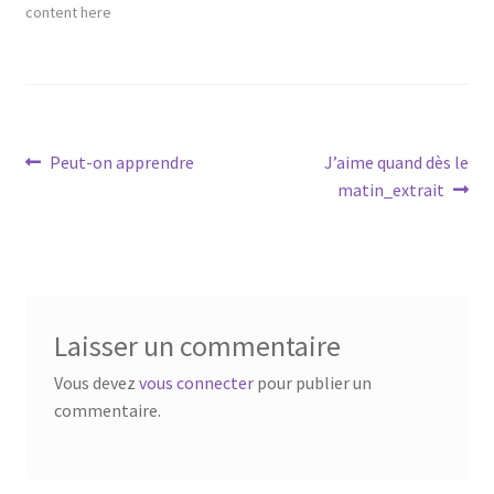
content here
Navigation
Article
Article
Peut-on apprendre
J’aime quand dès le
précédent :
suivant :
matin_extrait
de
l’article
Laisser un commentaire
Vous devez
vous connecter
pour publier un
commentaire.