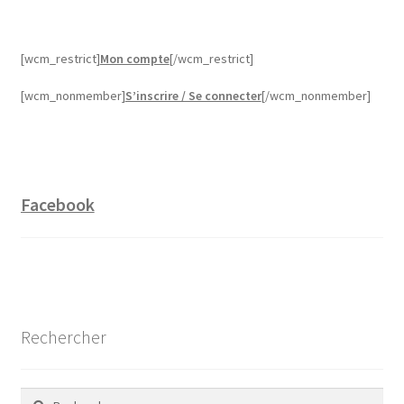
[wcm_restrict]
Mon compte
[/wcm_restrict]
[wcm_nonmember]
S’inscrire / Se connecter
[/wcm_nonmember]
Facebook
Rechercher
Rechercher :