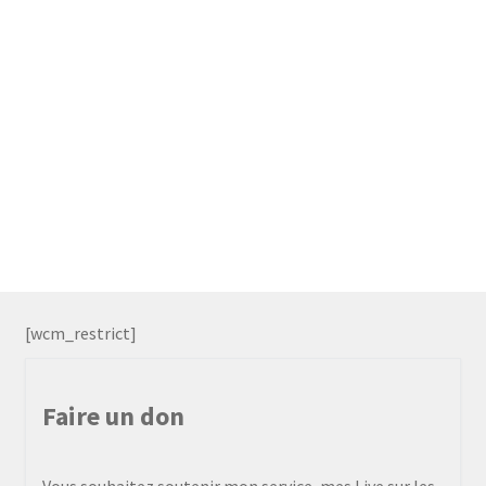
[wcm_restrict]
Faire un don
Vous souhaitez soutenir mon service, mes Live sur les