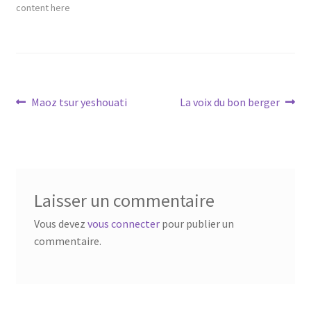
content here
Navigation
Article
Article
Maoz tsur yeshouati
La voix du bon berger
précédent :
suivant :
de
l’article
Laisser un commentaire
Vous devez
vous connecter
pour publier un
commentaire.