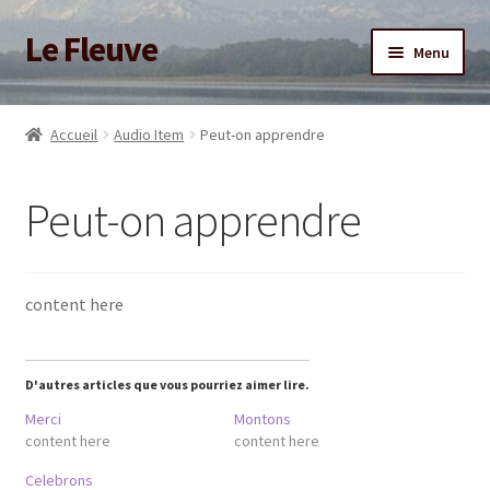
Le Fleuve
Aller
Aller
Menu
à
au
la
contenu
Ouvrir
Accueil
navigation
le
Accueil
Audio Item
Peut-on apprendre
menu
Ouvrir
Blog
enfant
le
Peut-on apprendre
menu
Boutique
enfant
Adhésion/Soutien
content here
Mon compte
D'autres articles que vous pourriez aimer lire.
Merci
Montons
content here
content here
Celebrons