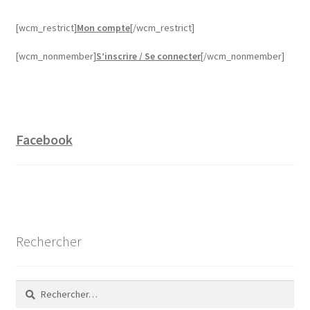
[wcm_restrict]
Mon compte
[/wcm_restrict]
[wcm_nonmember]
S’inscrire / Se connecter
[/wcm_nonmember]
Facebook
Rechercher
Rechercher :