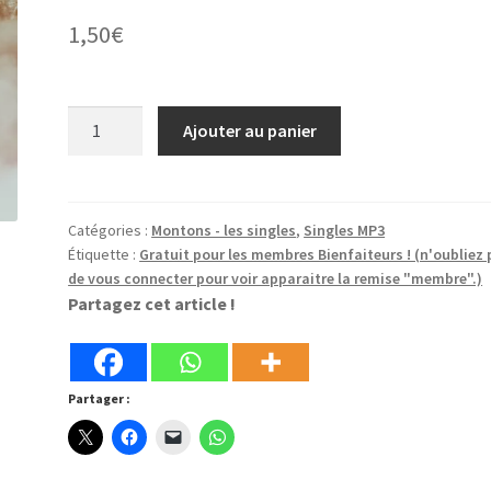
1,50
€
quantité
Ajouter au panier
de
Le
Roi
sera
Catégories :
Montons - les singles
,
Singles MP3
Étiquette :
Gratuit pour les membres Bienfaiteurs ! (n'oubliez
épris
de vous connecter pour voir apparaitre la remise "membre".)
de
Partagez cet article !
ta
beauté
Partager :