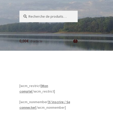
Recherche
Recherche
pour :
0,00
€
0 article
[wcm_restrict]
Mon
compte
[/wcm_restrict]
[wcm_nonmember]
S’inscrire / Se
connecter
[/wcm_nonmember]