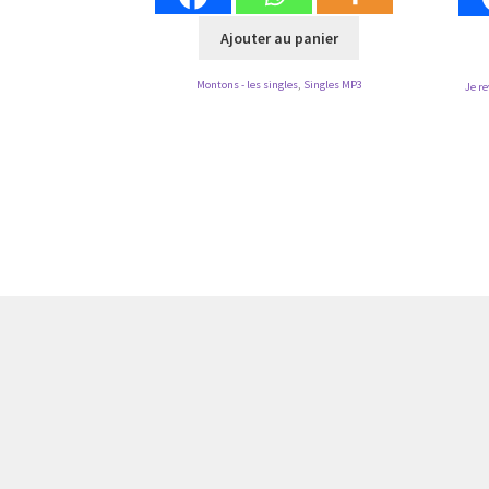
Ajouter au panier
Montons - les singles
,
Singles MP3
Je re